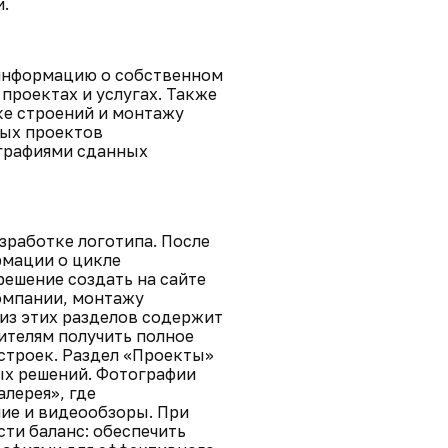
.
информацию о собственном
проектах и услугах. Также
ке строений и монтажу
ных проектов
ографиями сданных
зработке логотипа. После
рмации о цикле
ешение создать на сайте
омпании, монтажу
из этих разделов содержит
телям получить полное
строек. Раздел «Проекты»
ых решений. Фотографии
лерея», где
ие и видеообзоры. При
ти баланс: обеспечить