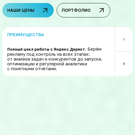
НАШИ ЦЕНЫ
ПОРТФОЛИО
ПРЕИМУЩЕСТВА
Берём
Полный цикл работы с Яндекс.Директ.
Быстрая и у
рекламу под контроль на всех этапах:
запускаем 
от анализа задач и конкурентов до запуска,
цели в Янд
оптимизации и регулярной аналитики
контролиру
с понятными отчётами.
уведомляем